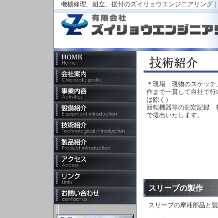
機械修理、組立、据付のズイリョウエンジニアリング
＊現場 現物のスケッチ
作まで一貫して自社で行
は除く）
回転機器等の測定記録 
で提出いたします。
スリーブの製作
スリーブの摩耗部品と製