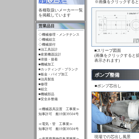
取扱いメーカー
※画像をクリックすると
各種取扱いメーカー一覧
を掲載しています
営業品目
◇機械修理・メンテナンス
◇機械組立
◇機械据付
■治工具設計
■スリーブ図面
■産業機器設計
(画像をクリックすると
■溶接・接着
表示されます)
■機械加工
■カッティング・ブランク
ポンプ整備
■板金・パイプ加工
■治具製造
■修理
■ポンプ芯出し
■組立
■機械部品
■安全弁整備
≪機械器具設置 工事業≫
知事許可 般19第39504号
≪電気・管 工事業≫
知事許可 般19第39504号
現場での芯出し風景
≪産業廃棄物収集運搬業≫