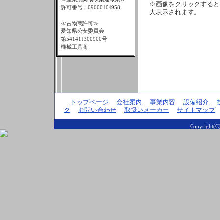
※画像をクリックすると
許可番号：09000104958
大表示されます。
≪古物商許可≫
愛知県公安委員会
第541411300900号
機械工具商
トップページ
会社案内
事業内容
設備紹介
ク
お問い合わせ
取扱いメーカー
サイトマップ
Copyright(C)