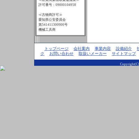
許可番号：09000104958
≪古物商許可≫
愛知県公安委員会
第541411300900号
機械工具商
トップページ
会社案内
事業内容
設備紹介
ク
お問い合わせ
取扱いメーカー
サイトマップ
Copyright(C)