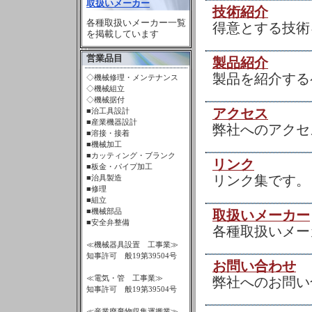
取扱いメーカー
技術紹介
各種取扱いメーカー一覧
得意とする技術
を掲載しています
営業品目
製品紹介
製品を紹介する
◇機械修理・メンテナンス
◇機械組立
◇機械据付
アクセス
■治工具設計
■産業機器設計
弊社へのアクセ
■溶接・接着
■機械加工
■カッティング・ブランク
リンク
■板金・パイプ加工
リンク集です。
■治具製造
■修理
■組立
■機械部品
取扱いメーカー
■安全弁整備
各種取扱いメー
≪機械器具設置 工事業≫
知事許可 般19第39504号
お問い合わせ
≪電気・管 工事業≫
弊社へのお問い
知事許可 般19第39504号
≪産業廃棄物収集運搬業≫